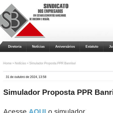
Diretoria
Notícias
Aniversários
Estatuto
Ju
Home
>
Notícias
>
Simulador Proposta PPR Banrisul
31 de outubro de 2024, 13:58
Simulador Proposta PPR Banr
Acesse
o simulador.
AQUI