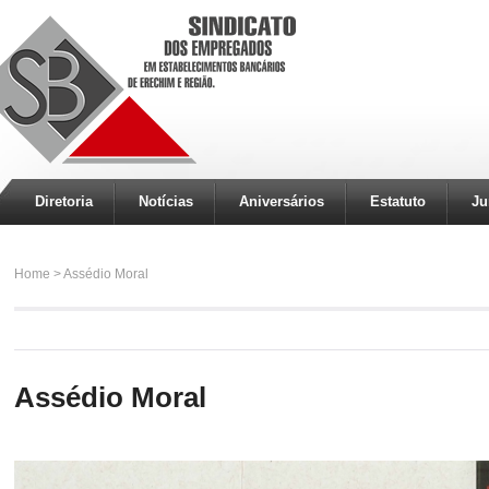
Diretoria
Notícias
Aniversários
Estatuto
Ju
Home
>
Assédio Moral
Assédio Moral